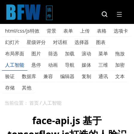
插
件
html/css/js特效
背景
表单
上传
表格
选项卡
幻灯片
星级评分
对话框
选择器
图表
布局界面
图片
筛选
加载
滚动
菜单
拖放
人工智能
悬停
动画
导航
媒体
三维
加密
验证
数据库
兼容
编辑器
复制
通讯
文本
存储
其他
当前位置：
首页
/
人工智能
face-api.js 基于