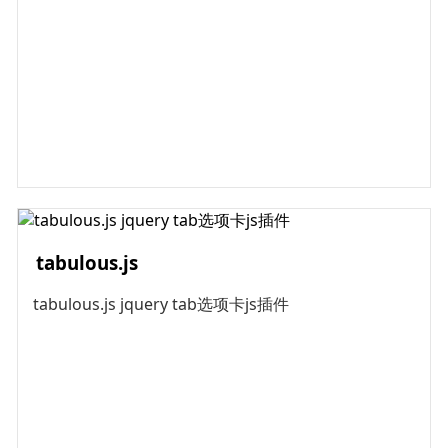
tabulous.js
tabulous.js jquery tab选项卡js插件