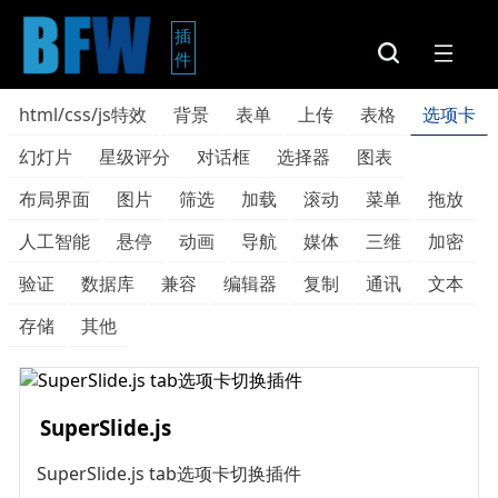
插
件
html/css/js特效
背景
表单
上传
表格
选项卡
幻灯片
星级评分
对话框
选择器
图表
布局界面
图片
筛选
加载
滚动
菜单
拖放
人工智能
悬停
动画
导航
媒体
三维
加密
验证
数据库
兼容
编辑器
复制
通讯
文本
存储
其他
SuperSlide.js
SuperSlide.js tab选项卡切换插件